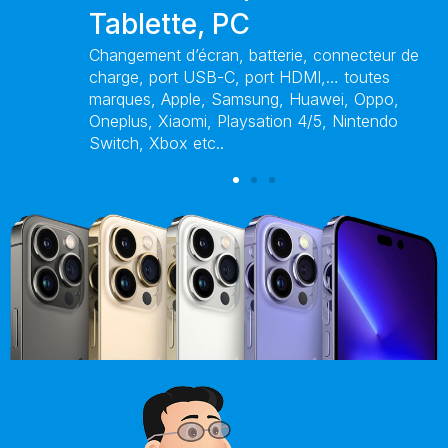
Tablette, PC
, batterie, connecteur de
Installation / Formatage Win
, port HDMI,… toutes
mise à jour, antivirus, récupér
amsung, Huawei, Oppo,
Nettoyage et entretien pc port
aysation 4/5, Nintendo
Accélération et mise à jour PC 